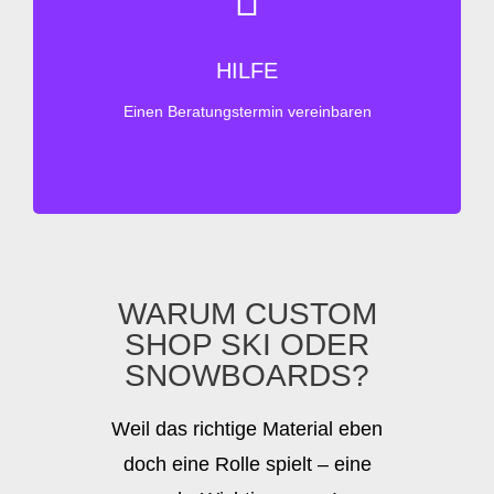
BERATUNG
HILFE
Wir stehen gerne für ein Gespräch zur Verfügung –
Einen Beratungstermin vereinbaren
am liebsten per Telefon!
WARUM CUSTOM
SHOP SKI ODER
SNOWBOARDS?
Weil das richtige Material eben
doch eine Rolle spielt – eine