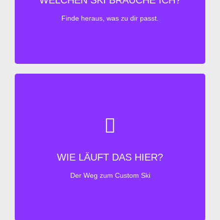
WELCHEN SKI BRAUCHE ICH?
Unter PRODUKTE findest Du das CRAFTSKI &
Finde heraus, was zu dir passt.
BOARDS Angebot an Ski & Boards
ALLE SCHRITTE EN DETAIL
WIE LÄUFT DAS HIER?
Vom Interview bis zum Versand in guten Händen
Der Weg zum Custom Ski